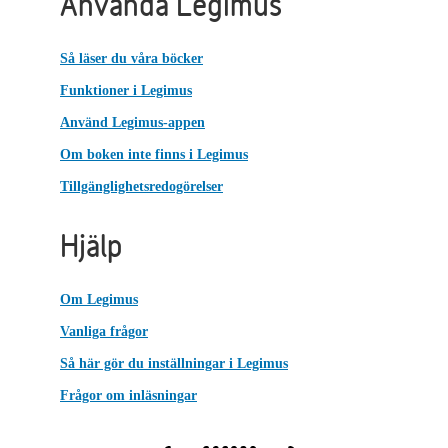
Använda Legimus
Så läser du våra böcker
Funktioner i Legimus
Använd Legimus-appen
Om boken inte finns i Legimus
Tillgänglighetsredogörelser
Hjälp
Om Legimus
Vanliga frågor
Så här gör du inställningar i Legimus
Frågor om inläsningar