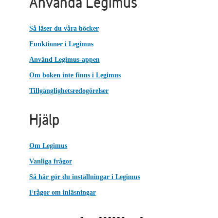
Använda Legimus
Så läser du våra böcker
Funktioner i Legimus
Använd Legimus-appen
Om boken inte finns i Legimus
Tillgänglighetsredogörelser
Hjälp
Om Legimus
Vanliga frågor
Så här gör du inställningar i Legimus
Frågor om inläsningar