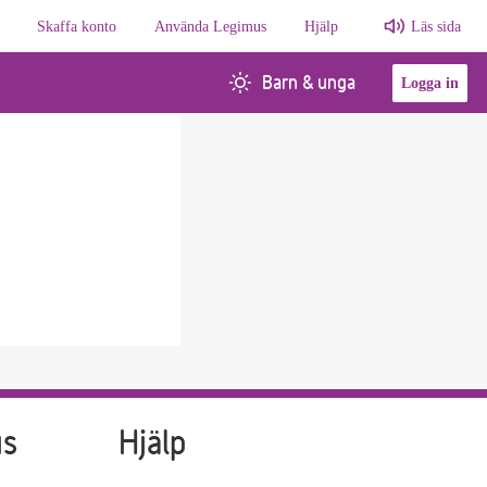
Skaffa konto
Använda Legimus
Hjälp
Läs sida
Barn & unga
Logga in
us
Hjälp