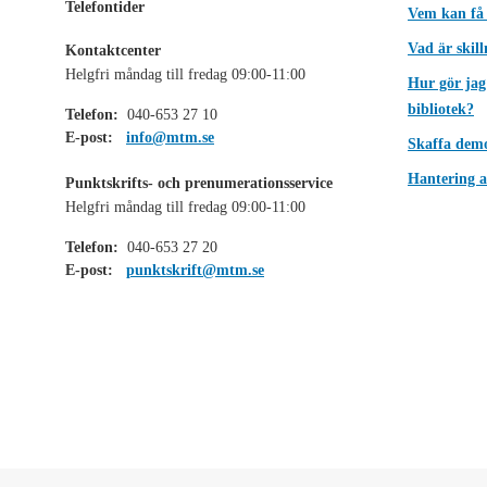
Telefontider
Vem kan få
Vad är skil
Kontaktcenter
Helgfri måndag till fredag 09:00-11:00
Hur gör jag
bibliotek?
Telefon:
040-653 27 10
E-post:
info@mtm.se
Skaffa dem
Hantering a
Punktskrifts- och prenumerationsservice
Helgfri måndag till fredag 09:00-11:00
Telefon:
040-653 27 20
E-post:
punktskrift@mtm.se