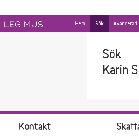
Gå till sökfältet
Gå till huvudinnehåll
Hem
Sök
Avancerad 
Sök
Karin S
Kontakt
Skaff