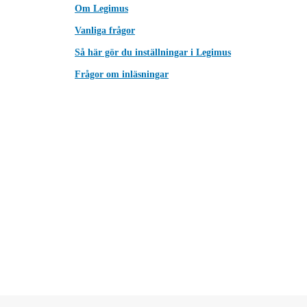
Om Legimus
Vanliga frågor
Så här gör du inställningar i Legimus
Frågor om inläsningar