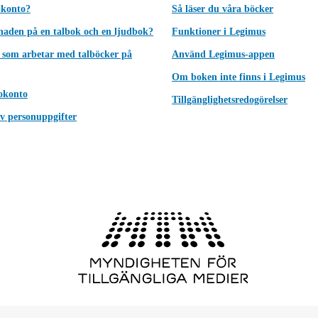
 konto?
Så läser du våra böcker
lnaden på en talbok och en ljudbok?
Funktioner i Legimus
 som arbetar med talböcker på
Använd Legimus-appen
Om boken inte finns i Legimus
okonto
Tillgänglighetsredogörelser
v personuppgifter