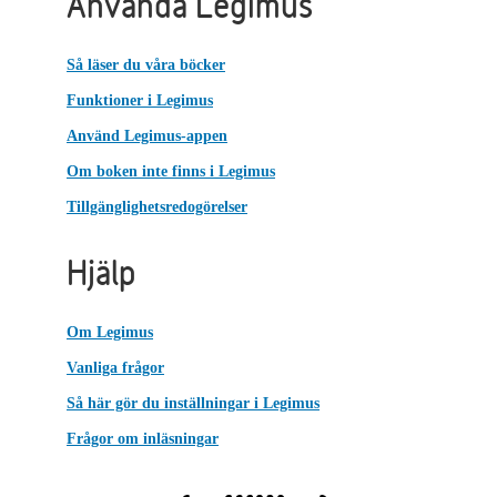
Använda Legimus
Så läser du våra böcker
Funktioner i Legimus
Använd Legimus-appen
Om boken inte finns i Legimus
Tillgänglighetsredogörelser
Hjälp
Om Legimus
Vanliga frågor
Så här gör du inställningar i Legimus
Frågor om inläsningar