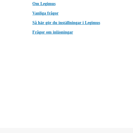
Om Legimus
Vanliga frågor
Så här gör du inställningar i Legimus
Frågor om inläsningar