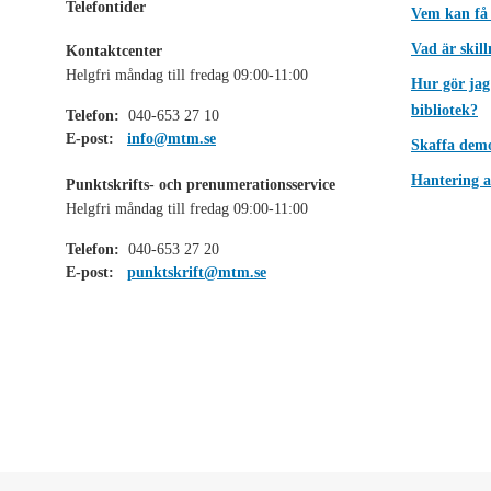
Telefontider
Vem kan få
Vad är skil
Kontaktcenter
Helgfri måndag till fredag 09:00-11:00
Hur gör jag
bibliotek?
Telefon:
040-653 27 10
E-post:
info@mtm.se
Skaffa dem
Hantering a
Punktskrifts- och prenumerationsservice
Helgfri måndag till fredag 09:00-11:00
Telefon:
040-653 27 20
E-post:
punktskrift@mtm.se