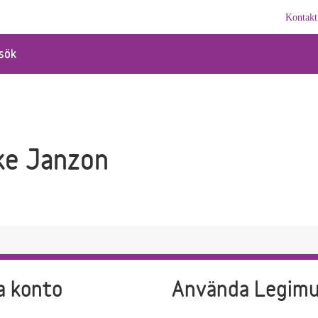
Kontakt
sök
ke Janzon
a konto
Använda Legim