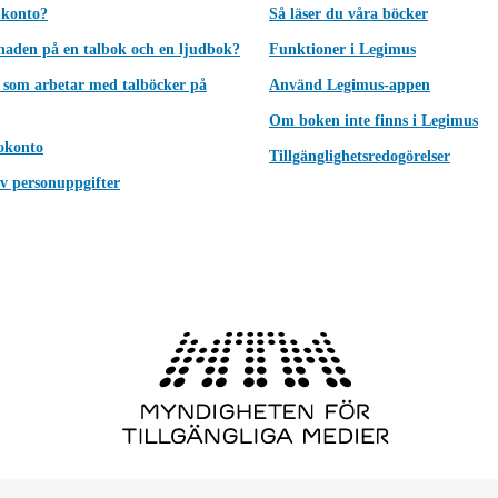
 konto?
Så läser du våra böcker
lnaden på en talbok och en ljudbok?
Funktioner i Legimus
 som arbetar med talböcker på
Använd Legimus-appen
Om boken inte finns i Legimus
okonto
Tillgänglighetsredogörelser
v personuppgifter