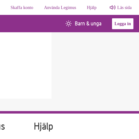
Skaffa konto
Använda Legimus
Hjälp
Läs sida
Barn & unga
Logga in
us
Hjälp