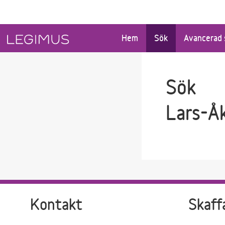
Gå till sökfältet
Gå till huvudinnehåll
Hem
Sök
Avancerad 
Sök
Lars-Å
Kontakt
Skaff