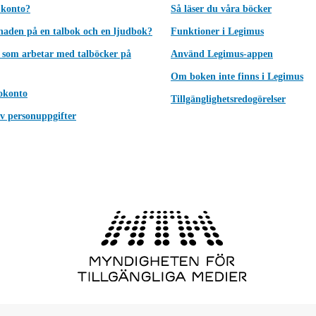
 konto?
Så läser du våra böcker
lnaden på en talbok och en ljudbok?
Funktioner i Legimus
 som arbetar med talböcker på
Använd Legimus-appen
Om boken inte finns i Legimus
okonto
Tillgänglighetsredogörelser
v personuppgifter