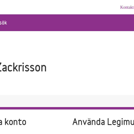
Kontakt
sök
Zackrisson
a konto
Använda Legim