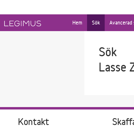
Gå till sökfältet
Gå till huvudinnehåll
Hem
Sök
Avancerad 
Sök
Lasse 
Kontakt
Skaff