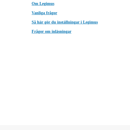
Om Legimus
Vanliga frågor
Så här gör du inställningar i Legimus
Frågor om inläsningar