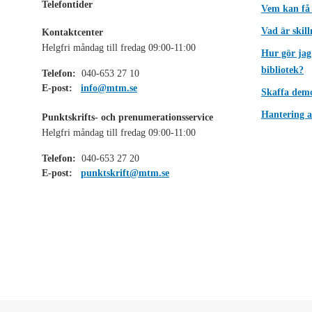
Telefontider
Vem kan få
Vad är skil
Kontaktcenter
Helgfri måndag till fredag 09:00-11:00
Hur gör jag
bibliotek?
Telefon:
040-653 27 10
E-post:
info@mtm.se
Skaffa dem
Hantering a
Punktskrifts- och prenumerationsservice
Helgfri måndag till fredag 09:00-11:00
Telefon:
040-653 27 20
E-post:
punktskrift@mtm.se