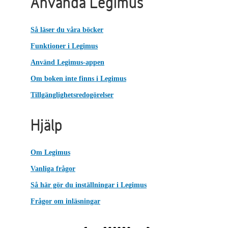
Använda Legimus
Så läser du våra böcker
Funktioner i Legimus
Använd Legimus-appen
Om boken inte finns i Legimus
Tillgänglighetsredogörelser
Hjälp
Om Legimus
Vanliga frågor
Så här gör du inställningar i Legimus
Frågor om inläsningar