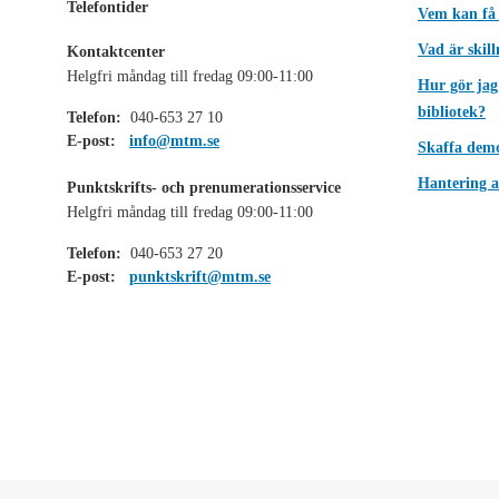
Telefontider
Vem kan få
Vad är skil
Kontaktcenter
Helgfri måndag till fredag 09:00-11:00
Hur gör jag
bibliotek?
Telefon:
040-653 27 10
E-post:
info@mtm.se
Skaffa dem
Hantering a
Punktskrifts- och prenumerationsservice
Helgfri måndag till fredag 09:00-11:00
Telefon:
040-653 27 20
E-post:
punktskrift@mtm.se