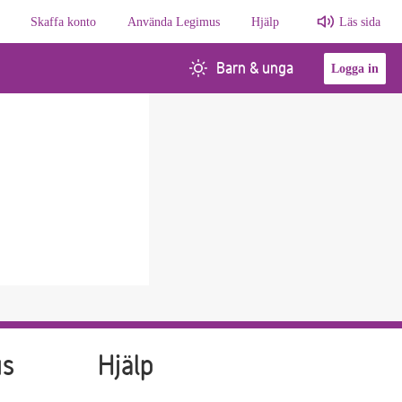
Skaffa konto
Använda Legimus
Hjälp
Läs sida
Barn & unga
Logga in
us
Hjälp