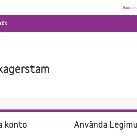
Kontakt
sök
kagerstam
a konto
Använda Legim