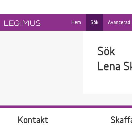
Gå till sökfältet
Gå till huvudinnehåll
Hem
Sök
Avancerad 
Sök
Lena S
Kontakt
Skaff