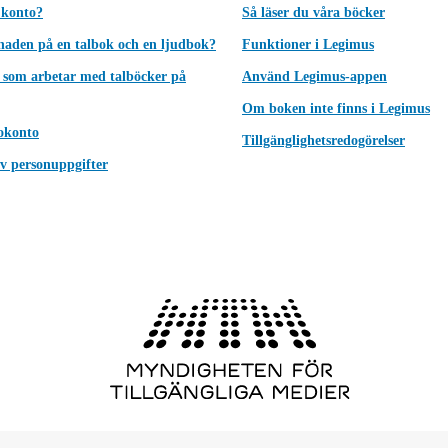
 konto?
Så läser du våra böcker
lnaden på en talbok och en ljudbok?
Funktioner i Legimus
 som arbetar med talböcker på
Använd Legimus-appen
Om boken inte finns i Legimus
okonto
Tillgänglighetsredogörelser
v personuppgifter