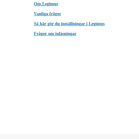
Om Legimus
Vanliga frågor
Så här gör du inställningar i Legimus
Frågor om inläsningar