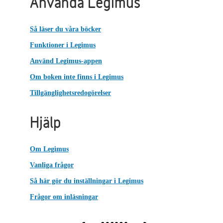
Använda Legimus
Så läser du våra böcker
Funktioner i Legimus
Använd Legimus-appen
Om boken inte finns i Legimus
Tillgänglighetsredogörelser
Hjälp
Om Legimus
Vanliga frågor
Så här gör du inställningar i Legimus
Frågor om inläsningar