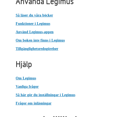
Använda Legimus
Så läser du våra böcker
Funktioner i Legimus
Använd Legimus-appen
Om boken inte finns i Legimus
Tillgänglighetsredogörelser
Hjälp
Om Legimus
Vanliga frågor
Så här gör du inställningar i Legimus
Frågor om inläsningar