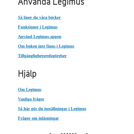
Använda Legimus
Så läser du våra böcker
Funktioner i Legimus
Använd Legimus-appen
Om boken inte finns i Legimus
Tillgänglighetsredogörelser
Hjälp
Om Legimus
Vanliga frågor
Så här gör du inställningar i Legimus
Frågor om inläsningar