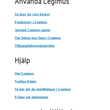
Använda Legimus
Så läser du våra böcker
Funktioner i Legimus
Använd Legimus-appen
Om boken inte finns i Legimus
Tillgänglighetsredogörelser
Hjälp
Om Legimus
Vanliga frågor
Så här gör du inställningar i Legimus
Frågor om inläsningar