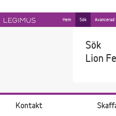
Gå till sökfältet
Gå till huvudinnehåll
Hem
Sök
Avancerad 
Sök
Lion F
Kontakt
Skaff