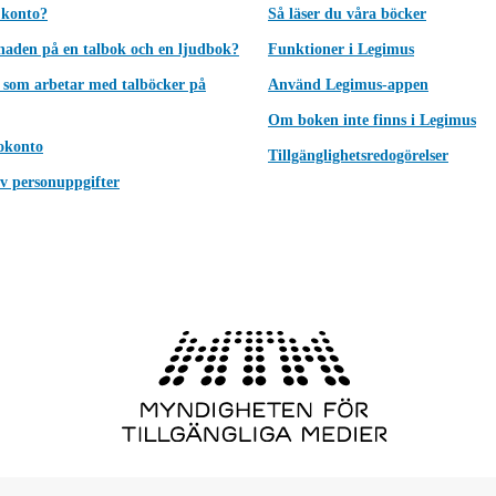
 konto?
Så läser du våra böcker
lnaden på en talbok och en ljudbok?
Funktioner i Legimus
 som arbetar med talböcker på
Använd Legimus-appen
Om boken inte finns i Legimus
okonto
Tillgänglighetsredogörelser
v personuppgifter