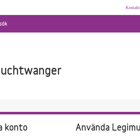
Kontakt
sök
euchtwanger
a konto
Använda Legim