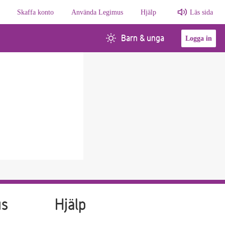
Skaffa konto
Använda Legimus
Hjälp
Läs sida
Barn & unga
Logga in
us
Hjälp