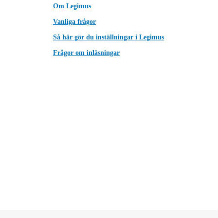
Om Legimus
Vanliga frågor
Så här gör du inställningar i Legimus
Frågor om inläsningar