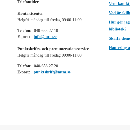
Telefontider
Vem kan få
Vad är skil
Kontaktcenter
Helgfri måndag till fredag 09:00-11:00
Hur gör jag
bibliotek?
Telefon:
040-653 27 10
E-post:
info@mtm.se
Skaffa dem
Hantering a
Punktskrifts- och prenumerationsservice
Helgfri måndag till fredag 09:00-11:00
Telefon:
040-653 27 20
E-post:
punktskrift@mtm.se