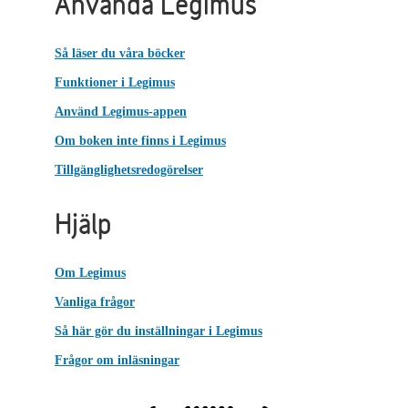
Använda Legimus
Så läser du våra böcker
Funktioner i Legimus
Använd Legimus-appen
Om boken inte finns i Legimus
Tillgänglighetsredogörelser
Hjälp
Om Legimus
Vanliga frågor
Så här gör du inställningar i Legimus
Frågor om inläsningar