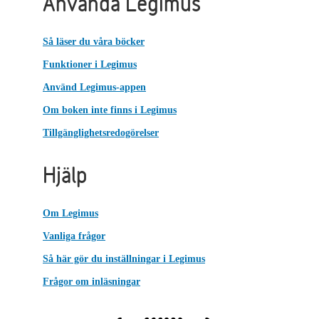
Använda Legimus
Så läser du våra böcker
Funktioner i Legimus
Använd Legimus-appen
Om boken inte finns i Legimus
Tillgänglighetsredogörelser
Hjälp
Om Legimus
Vanliga frågor
Så här gör du inställningar i Legimus
Frågor om inläsningar