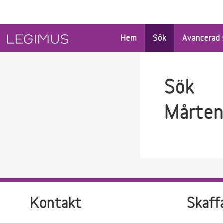
Gå till sökfältet
Gå till huvudinnehåll
Hem
Sök
Avancerad 
Sök
Mårten
Kontakt
Skaff