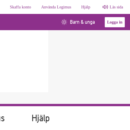
Skaffa konto
Använda Legimus
Hjälp
Läs sida
Barn & unga
Logga in
us
Hjälp