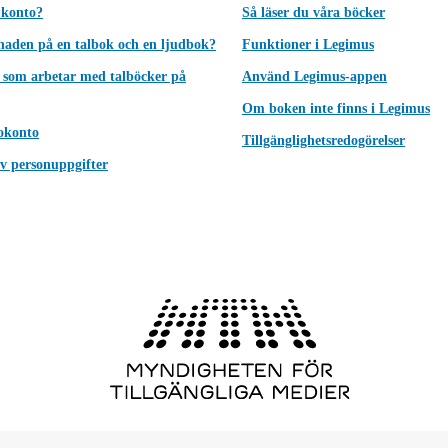
 konto?
Så läser du våra böcker
lnaden på en talbok och en ljudbok?
Funktioner i Legimus
 som arbetar med talböcker på
Använd Legimus-appen
Om boken inte finns i Legimus
okonto
Tillgänglighetsredogörelser
v personuppgifter