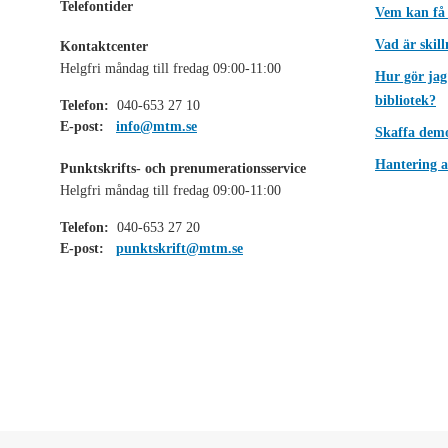
Telefontider
Vem kan få
Vad är skil
Kontaktcenter
Helgfri måndag till fredag 09:00-11:00
Hur gör jag
bibliotek?
Telefon:
040-653 27 10
E-post:
info@mtm.se
Skaffa dem
Hantering a
Punktskrifts- och prenumerationsservice
Helgfri måndag till fredag 09:00-11:00
Telefon:
040-653 27 20
E-post:
punktskrift@mtm.se