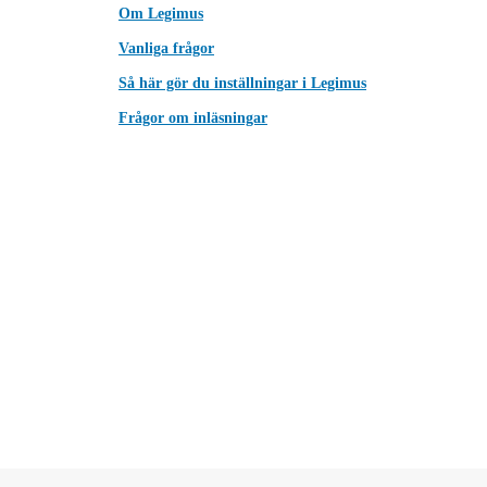
Om Legimus
Vanliga frågor
Så här gör du inställningar i Legimus
Frågor om inläsningar