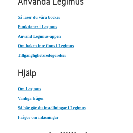
Använda Legimus
Så läser du våra böcker
Funktioner i Legimus
Använd Legimus-appen
Om boken inte finns i Legimus
Tillgänglighetsredogörelser
Hjälp
Om Legimus
Vanliga frågor
Så här gör du inställningar i Legimus
Frågor om inläsningar