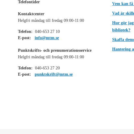
Telefontider
Vem kan få
Vad är skil
Kontaktcenter
Helgfri måndag till fredag 09:00-11:00
Hur gör jag
bibliotek?
Telefon:
040-653 27 10
E-post:
info@mtm.se
Skaffa dem
Hantering a
Punktskrifts- och prenumerationsservice
Helgfri måndag till fredag 09:00-11:00
Telefon:
040-653 27 20
E-post:
punktskrift@mtm.se