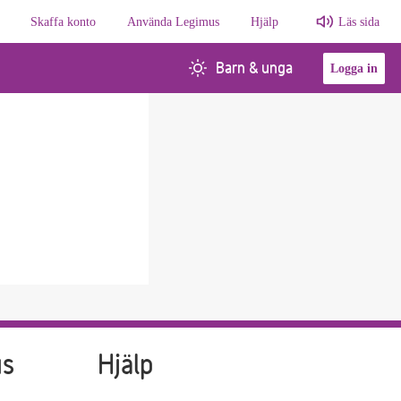
Skaffa konto
Använda Legimus
Hjälp
Läs sida
Barn & unga
Logga in
us
Hjälp