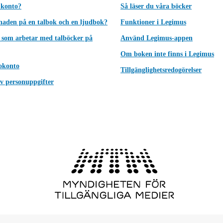
 konto?
Så läser du våra böcker
lnaden på en talbok och en ljudbok?
Funktioner i Legimus
 som arbetar med talböcker på
Använd Legimus-appen
Om boken inte finns i Legimus
okonto
Tillgänglighetsredogörelser
v personuppgifter