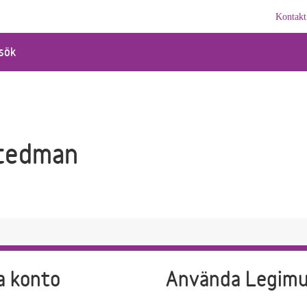
Kontakt
sök
Stedman
a konto
Använda Legim