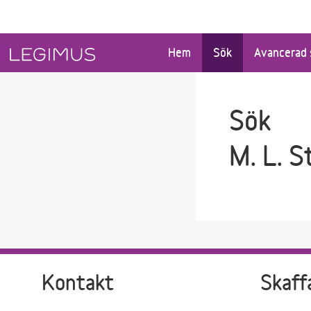
Gå till sökfältet
Gå till huvudinnehåll
Hem
Sök
Avancerad 
Sök
M. L. 
Kontakt
Skaff