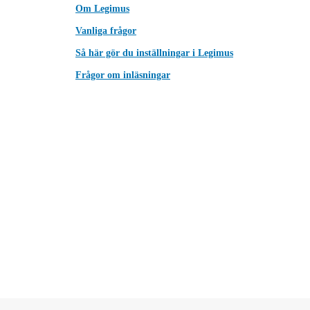
Om Legimus
Vanliga frågor
Så här gör du inställningar i Legimus
Frågor om inläsningar