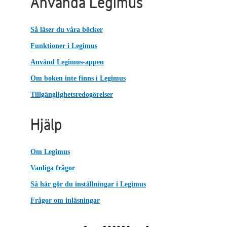
Använda Legimus
Så läser du våra böcker
Funktioner i Legimus
Använd Legimus-appen
Om boken inte finns i Legimus
Tillgänglighetsredogörelser
Hjälp
Om Legimus
Vanliga frågor
Så här gör du inställningar i Legimus
Frågor om inläsningar