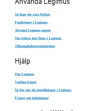
Använda Legimus
Så läser du våra böcker
Funktioner i Legimus
Använd Legimus-appen
Om boken inte finns i Legimus
Tillgänglighetsredogörelser
Hjälp
Om Legimus
Vanliga frågor
Så här gör du inställningar i Legimus
Frågor om inläsningar