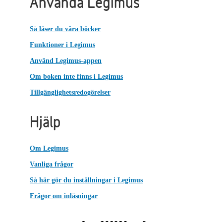
Använda Legimus
Så läser du våra böcker
Funktioner i Legimus
Använd Legimus-appen
Om boken inte finns i Legimus
Tillgänglighetsredogörelser
Hjälp
Om Legimus
Vanliga frågor
Så här gör du inställningar i Legimus
Frågor om inläsningar