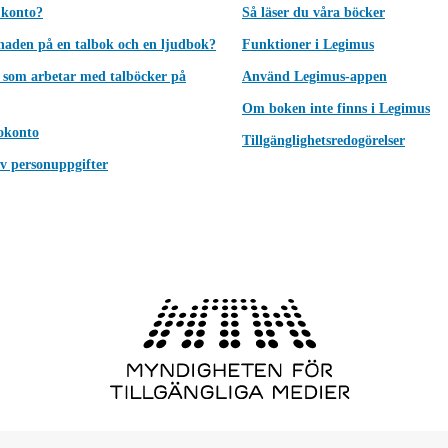
 konto?
Så läser du våra böcker
lnaden på en talbok och en ljudbok?
Funktioner i Legimus
 som arbetar med talböcker på
Använd Legimus-appen
Om boken inte finns i Legimus
okonto
Tillgänglighetsredogörelser
v personuppgifter