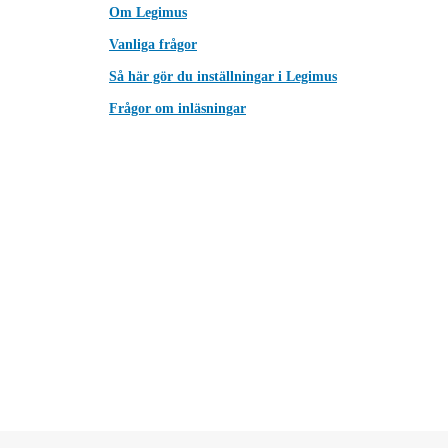
Om Legimus
Vanliga frågor
Så här gör du inställningar i Legimus
Frågor om inläsningar