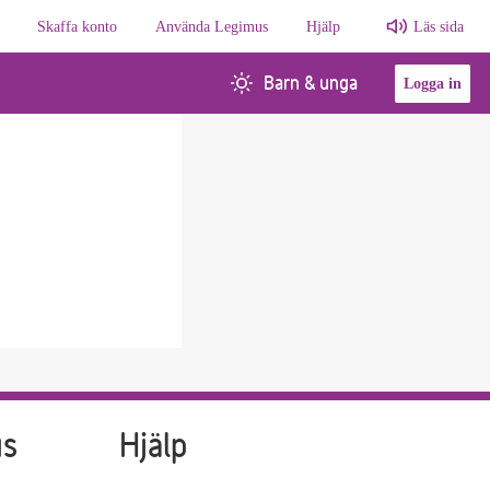
Skaffa konto
Använda Legimus
Hjälp
Läs sida
Barn & unga
Logga in
us
Hjälp