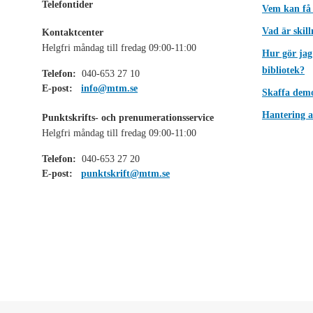
Telefontider
Vem kan få
Vad är skil
Kontaktcenter
Helgfri måndag till fredag 09:00-11:00
Hur gör jag
bibliotek?
Telefon:
040-653 27 10
E-post:
info@mtm.se
Skaffa dem
Hantering a
Punktskrifts- och prenumerationsservice
Helgfri måndag till fredag 09:00-11:00
Telefon:
040-653 27 20
E-post:
punktskrift@mtm.se