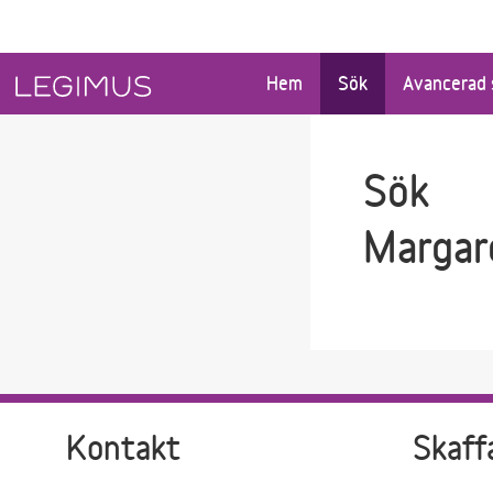
Gå till sökfältet
Gå till huvudinnehåll
Hem
Sök
Avancerad 
Sök
Margar
Kontakt
Skaff