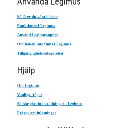
Använda Legimus
Så läser du våra böcker
Funktioner i Legimus
Använd Legimus-appen
Om boken inte finns i Legimus
Tillgänglighetsredogörelser
Hjälp
Om Legimus
Vanliga frågor
Så här gör du inställningar i Legimus
Frågor om inläsningar