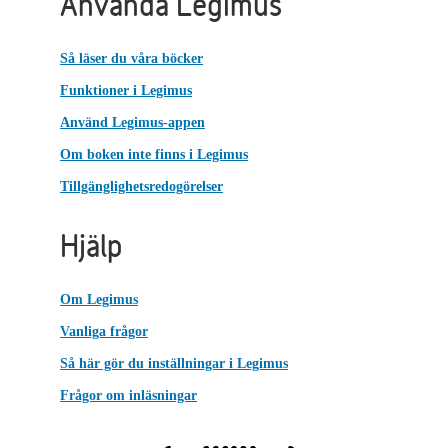
Använda Legimus
Så läser du våra böcker
Funktioner i Legimus
Använd Legimus-appen
Om boken inte finns i Legimus
Tillgänglighetsredogörelser
Hjälp
Om Legimus
Vanliga frågor
Så här gör du inställningar i Legimus
Frågor om inläsningar