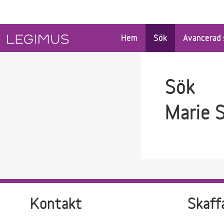
Gå till sökfältet
Gå till huvudinnehåll
Hem
Sök
Avancerad 
Sök
Marie 
Kontakt
Skaff