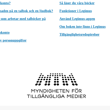
 konto?
Så läser du våra böcker
lnaden på en talbok och en ljudbok?
Funktioner i Legimus
 som arbetar med talböcker på
Använd Legimus-appen
Om boken inte finns i Legimus
okonto
Tillgänglighetsredogörelser
v personuppgifter