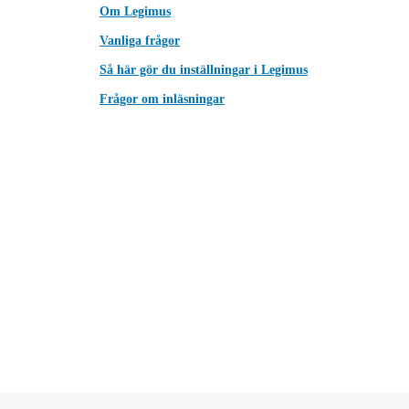
Om Legimus
Vanliga frågor
Så här gör du inställningar i Legimus
Frågor om inläsningar