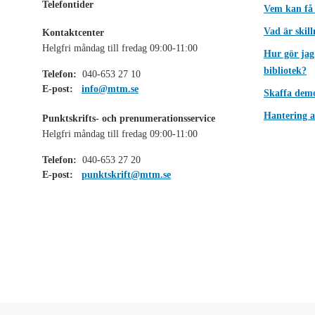
Telefontider
Vem kan få
Vad är skil
Kontaktcenter
Helgfri måndag till fredag 09:00-11:00
Hur gör jag
bibliotek?
Telefon:
040-653 27 10
E-post:
info@mtm.se
Skaffa dem
Hantering a
Punktskrifts- och prenumerationsservice
Helgfri måndag till fredag 09:00-11:00
Telefon:
040-653 27 20
E-post:
punktskrift@mtm.se