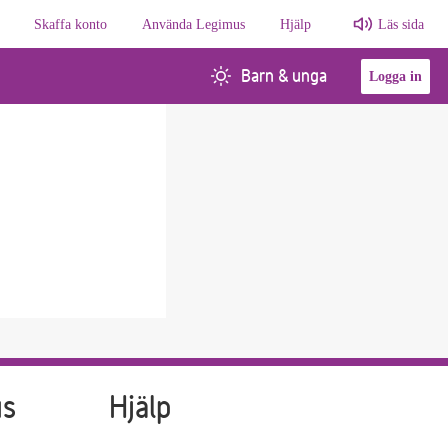
Skaffa konto
Använda Legimus
Hjälp
Läs sida
Barn & unga
Logga in
us
Hjälp