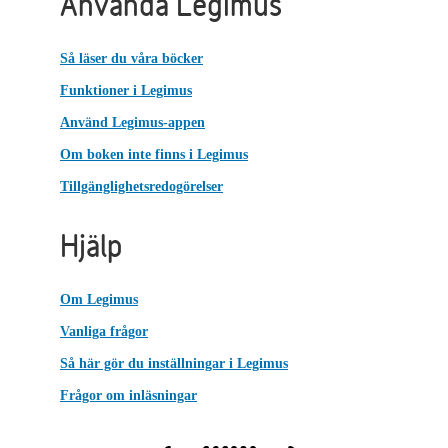
Använda Legimus
Så läser du våra böcker
Funktioner i Legimus
Använd Legimus-appen
Om boken inte finns i Legimus
Tillgänglighetsredogörelser
Hjälp
Om Legimus
Vanliga frågor
Så här gör du inställningar i Legimus
Frågor om inläsningar