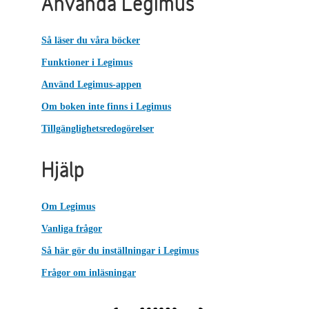
Använda Legimus
Så läser du våra böcker
Funktioner i Legimus
Använd Legimus-appen
Om boken inte finns i Legimus
Tillgänglighetsredogörelser
Hjälp
Om Legimus
Vanliga frågor
Så här gör du inställningar i Legimus
Frågor om inläsningar