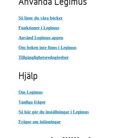
Använda Legimus
Så läser du våra böcker
Funktioner i Legimus
Använd Legimus-appen
Om boken inte finns i Legimus
Tillgänglighetsredogörelser
Hjälp
Om Legimus
Vanliga frågor
Så här gör du inställningar i Legimus
Frågor om inläsningar