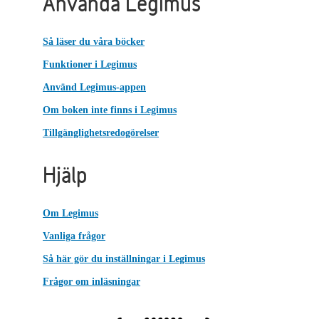
Använda Legimus
Så läser du våra böcker
Funktioner i Legimus
Använd Legimus-appen
Om boken inte finns i Legimus
Tillgänglighetsredogörelser
Hjälp
Om Legimus
Vanliga frågor
Så här gör du inställningar i Legimus
Frågor om inläsningar