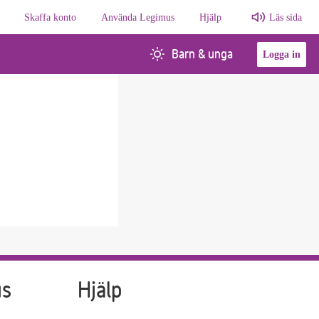
Skaffa konto
Använda Legimus
Hjälp
Läs sida
Barn & unga
Logga in
us
Hjälp