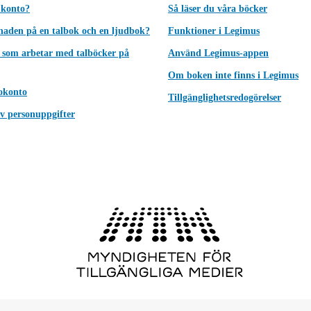
 konto?
Så läser du våra böcker
lnaden på en talbok och en ljudbok?
Funktioner i Legimus
 som arbetar med talböcker på
Använd Legimus-appen
Om boken inte finns i Legimus
okonto
Tillgänglighetsredogörelser
v personuppgifter