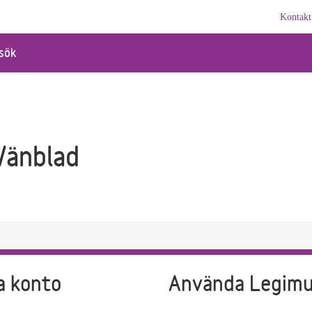
Kontakt
sök
änblad
a konto
Använda Legim