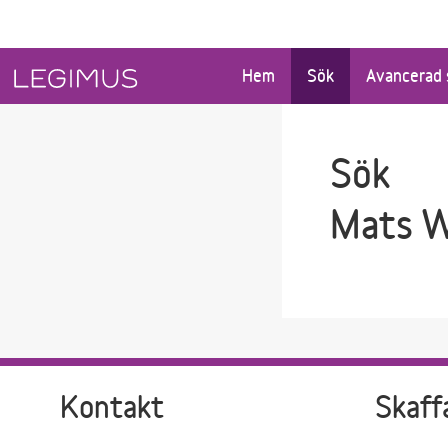
Gå till sökfältet
Gå till huvudinnehåll
Hem
Sök
Avancerad 
Sök
Mats W
Kontakt
Skaff