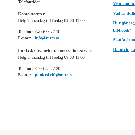
Telefontider
Vem kan få
Vad är skil
Kontaktcenter
Helgfri måndag till fredag 09:00-11:00
Hur gör jag
bibliotek?
Telefon:
040-653 27 10
E-post:
info@mtm.se
Skaffa dem
Hantering a
Punktskrifts- och prenumerationsservice
Helgfri måndag till fredag 09:00-11:00
Telefon:
040-653 27 20
E-post:
punktskrift@mtm.se