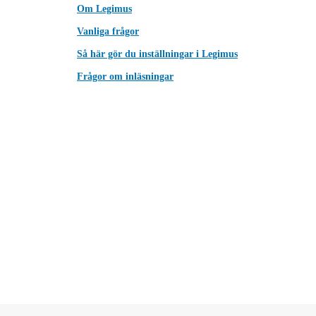
Om Legimus
Vanliga frågor
Så här gör du inställningar i Legimus
Frågor om inläsningar