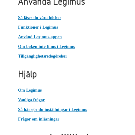
Använda Legimus
Så läser du våra böcker
Funktioner i Legimus
Använd Legimus-appen
Om boken inte finns i Legimus
Tillgänglighetsredogörelser
Hjälp
Om Legimus
Vanliga frågor
Så här gör du inställningar i Legimus
Frågor om inläsningar