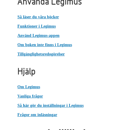
Använda Legimus
Så läser du våra böcker
Funktioner i Legimus
Använd Legimus-appen
Om boken inte finns i Legimus
Tillgänglighetsredogörelser
Hjälp
Om Legimus
Vanliga frågor
Så här gör du inställningar i Legimus
Frågor om inläsningar