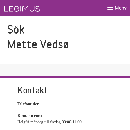
Gå till sökfältet
Gå till huvudinnehåll
Meny
Sök
Mette Vedsø
Kontakt
Telefontider
Kontaktcenter
Helgfri måndag till fredag 09:00-11:00