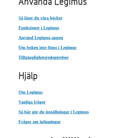
Använda Legimus
Så läser du våra böcker
Funktioner i Legimus
Använd Legimus-appen
Om boken inte finns i Legimus
Tillgänglighetsredogörelser
Hjälp
Om Legimus
Vanliga frågor
Så här gör du inställningar i Legimus
Frågor om inläsningar