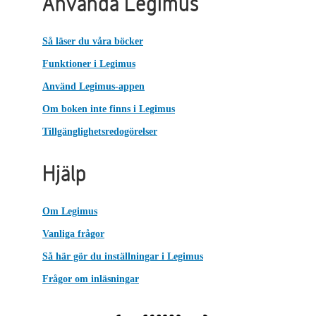
Använda Legimus
Så läser du våra böcker
Funktioner i Legimus
Använd Legimus-appen
Om boken inte finns i Legimus
Tillgänglighetsredogörelser
Hjälp
Om Legimus
Vanliga frågor
Så här gör du inställningar i Legimus
Frågor om inläsningar