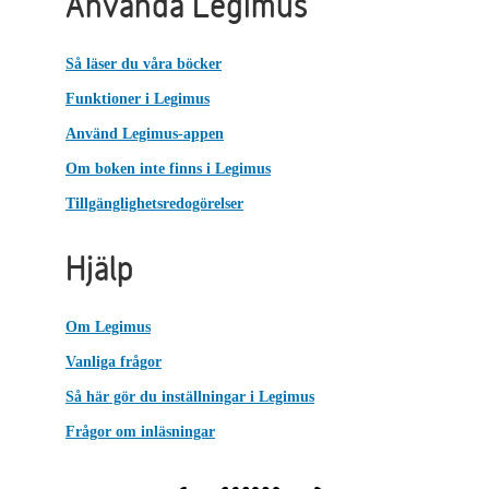
Använda Legimus
Så läser du våra böcker
Funktioner i Legimus
Använd Legimus-appen
Om boken inte finns i Legimus
Tillgänglighetsredogörelser
Hjälp
Om Legimus
Vanliga frågor
Så här gör du inställningar i Legimus
Frågor om inläsningar