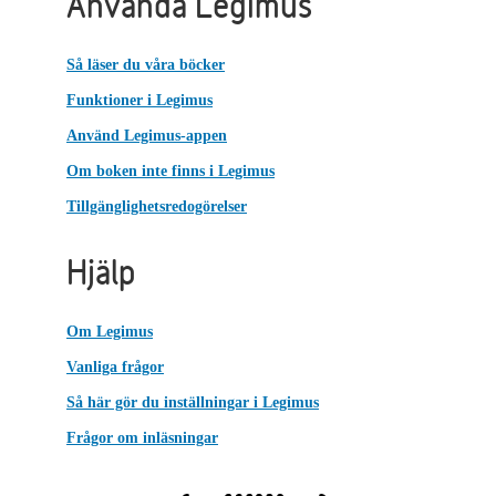
Använda Legimus
Så läser du våra böcker
Funktioner i Legimus
Använd Legimus-appen
Om boken inte finns i Legimus
Tillgänglighetsredogörelser
Hjälp
Om Legimus
Vanliga frågor
Så här gör du inställningar i Legimus
Frågor om inläsningar