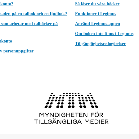
 konto?
Så läser du våra böcker
lnaden på en talbok och en ljudbok?
Funktioner i Legimus
 som arbetar med talböcker på
Använd Legimus-appen
Om boken inte finns i Legimus
okonto
Tillgänglighetsredogörelser
v personuppgifter