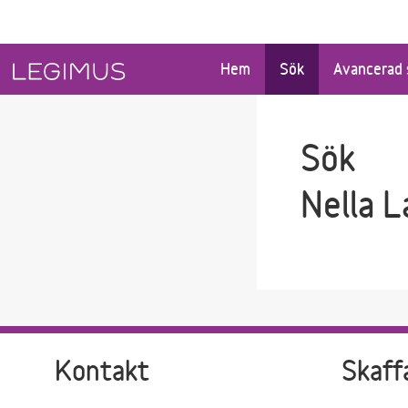
Gå till sökfältet
Gå till huvudinnehåll
Hem
Sök
Avancerad 
Sök
Nella L
Kontakt
Skaff