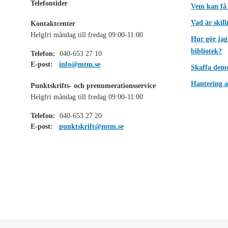
Telefontider
Vem kan få
Vad är skil
Kontaktcenter
Helgfri måndag till fredag 09:00-11:00
Hur gör jag
bibliotek?
Telefon:
040-653 27 10
E-post:
info@mtm.se
Skaffa dem
Hantering a
Punktskrifts- och prenumerationsservice
Helgfri måndag till fredag 09:00-11:00
Telefon:
040-653 27 20
E-post:
punktskrift@mtm.se