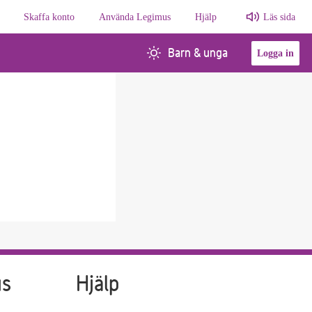
Skaffa konto
Använda Legimus
Hjälp
Läs sida
Barn & unga
Logga in
us
Hjälp