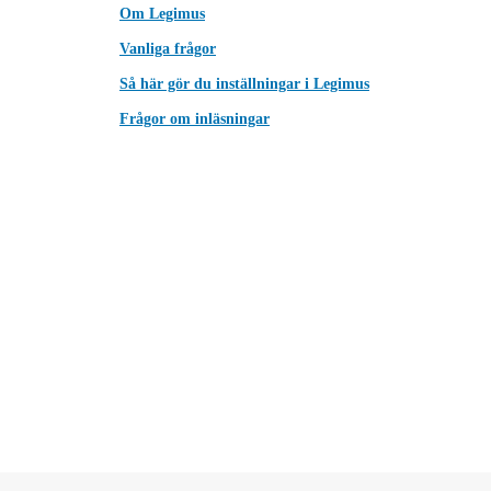
Om Legimus
Vanliga frågor
Så här gör du inställningar i Legimus
Frågor om inläsningar