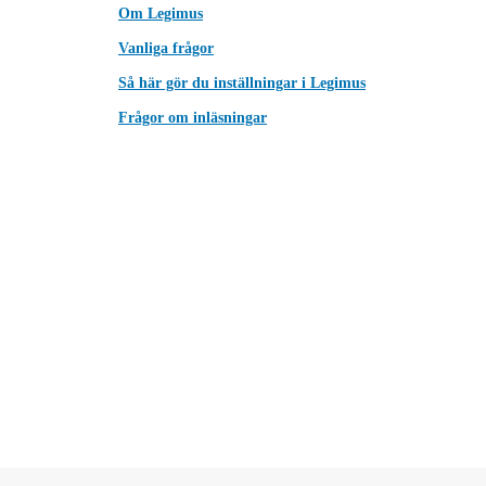
Om Legimus
Vanliga frågor
Så här gör du inställningar i Legimus
Frågor om inläsningar