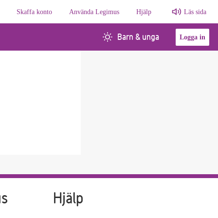
Skaffa konto
Använda Legimus
Hjälp
Läs sida
Barn & unga
Logga in
us
Hjälp