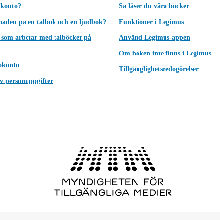
 konto?
Så läser du våra böcker
lnaden på en talbok och en ljudbok?
Funktioner i Legimus
 som arbetar med talböcker på
Använd Legimus-appen
Om boken inte finns i Legimus
okonto
Tillgänglighetsredogörelser
v personuppgifter