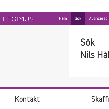
Gå till sökfältet
Gå till huvudinnehåll
Hem
Sök
Avancerad 
Sök
Nils H
Kontakt
Skaff