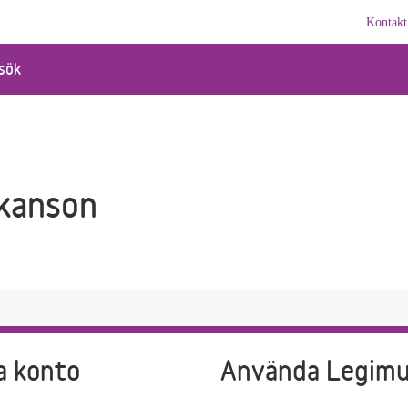
Kontakt
sök
åkanson
a konto
Använda Legim