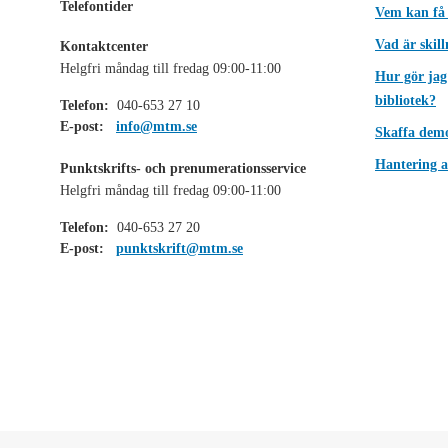
Telefontider
Vem kan få
Vad är skil
Kontaktcenter
Helgfri måndag till fredag 09:00-11:00
Hur gör jag
bibliotek?
Telefon:
040-653 27 10
E-post:
info@mtm.se
Skaffa dem
Hantering a
Punktskrifts- och prenumerationsservice
Helgfri måndag till fredag 09:00-11:00
Telefon:
040-653 27 20
E-post:
punktskrift@mtm.se