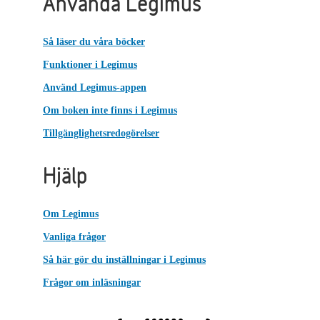
Använda Legimus
Så läser du våra böcker
Funktioner i Legimus
Använd Legimus-appen
Om boken inte finns i Legimus
Tillgänglighetsredogörelser
Hjälp
Om Legimus
Vanliga frågor
Så här gör du inställningar i Legimus
Frågor om inläsningar