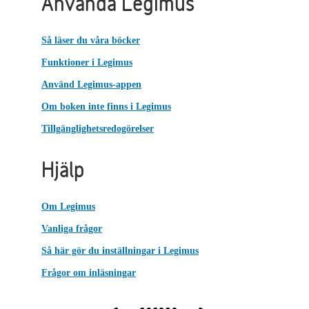
Använda Legimus
Så läser du våra böcker
Funktioner i Legimus
Använd Legimus-appen
Om boken inte finns i Legimus
Tillgänglighetsredogörelser
Hjälp
Om Legimus
Vanliga frågor
Så här gör du inställningar i Legimus
Frågor om inläsningar