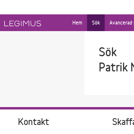
Gå till sökfältet
Gå till huvudinnehåll
Hem
Sök
Avancerad 
Sök
Patrik
Kontakt
Skaff