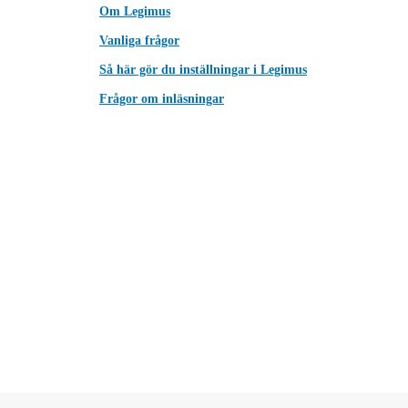
Om Legimus
Vanliga frågor
Så här gör du inställningar i Legimus
Frågor om inläsningar