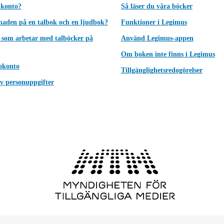
 konto?
Så läser du våra böcker
lnaden på en talbok och en ljudbok?
Funktioner i Legimus
 som arbetar med talböcker på
Använd Legimus-appen
Om boken inte finns i Legimus
okonto
Tillgänglighetsredogörelser
v personuppgifter