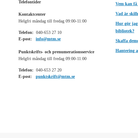
Telefontider
Vem kan få
Vad är skil
Kontaktcenter
Helgfri måndag till fredag 09:00-11:00
Hur gör jag
bibliotek?
Telefon:
040-653 27 10
E-post:
info@mtm.se
Skaffa dem
Hantering a
Punktskrifts- och prenumerationsservice
Helgfri måndag till fredag 09:00-11:00
Telefon:
040-653 27 20
E-post:
punktskrift@mtm.se