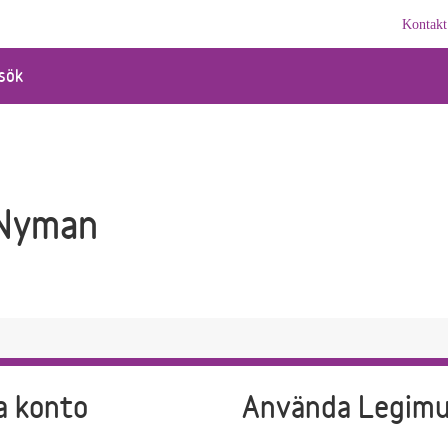
Kontakt
sök
 Nyman
a konto
Använda Legim