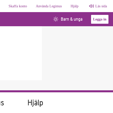
Skaffa konto
Använda Legimus
Hjälp
Läs sida
Barn & unga
Logga in
us
Hjälp