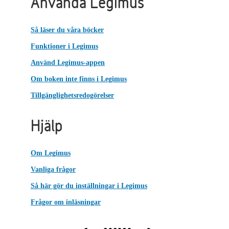
Använda Legimus
Så läser du våra böcker
Funktioner i Legimus
Använd Legimus-appen
Om boken inte finns i Legimus
Tillgänglighetsredogörelser
Hjälp
Om Legimus
Vanliga frågor
Så här gör du inställningar i Legimus
Frågor om inläsningar