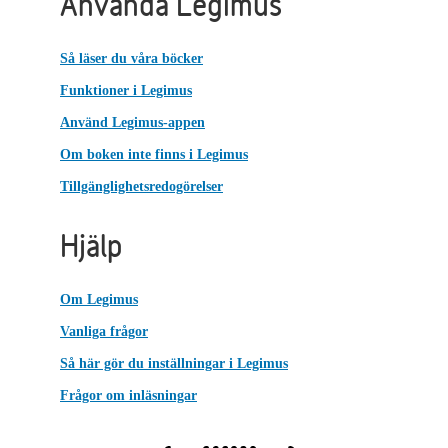
Använda Legimus
Så läser du våra böcker
Funktioner i Legimus
Använd Legimus-appen
Om boken inte finns i Legimus
Tillgänglighetsredogörelser
Hjälp
Om Legimus
Vanliga frågor
Så här gör du inställningar i Legimus
Frågor om inläsningar