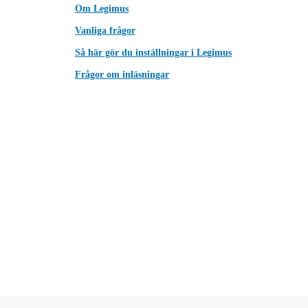
Om Legimus
Vanliga frågor
Så här gör du inställningar i Legimus
Frågor om inläsningar