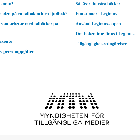
 konto?
Så läser du våra böcker
lnaden på en talbok och en ljudbok?
Funktioner i Legimus
 som arbetar med talböcker på
Använd Legimus-appen
Om boken inte finns i Legimus
okonto
Tillgänglighetsredogörelser
v personuppgifter