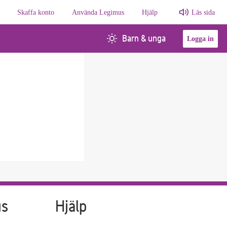
Skaffa konto
Använda Legimus
Hjälp
Läs sida
Barn & unga
Logga in
us
Hjälp