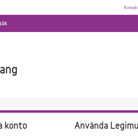
Kontakt
sök
uang
a konto
Använda Legim