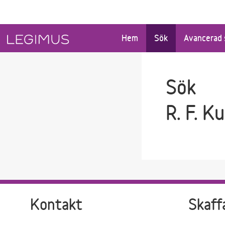
Gå till sökfältet
Gå till huvudinnehåll
Hem
Sök
Avancerad 
Sök
R. F. K
Kontakt
Skaff