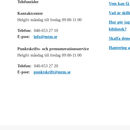
Telefontider
Vem kan få
Vad är skil
Kontaktcenter
Helgfri måndag till fredag 09:00-11:00
Hur gör jag
bibliotek?
Telefon:
040-653 27 10
E-post:
info@mtm.se
Skaffa dem
Hantering a
Punktskrifts- och prenumerationsservice
Helgfri måndag till fredag 09:00-11:00
Telefon:
040-653 27 20
E-post:
punktskrift@mtm.se