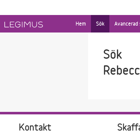
Gå till sökfältet
Gå till huvudinnehåll
Hem
Sök
Avancerad 
Sök
Rebecc
Kontakt
Skaff