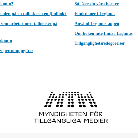
 konto?
Så läser du våra böcker
lnaden på en talbok och en ljudbok?
Funktioner i Legimus
 som arbetar med talböcker på
Använd Legimus-appen
Om boken inte finns i Legimus
okonto
Tillgänglighetsredogörelser
v personuppgifter