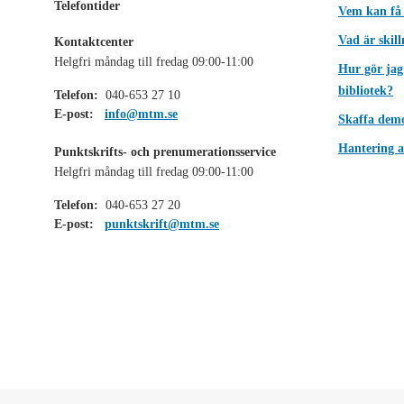
Telefontider
Vem kan få
Vad är skil
Kontaktcenter
Helgfri måndag till fredag 09:00-11:00
Hur gör jag
bibliotek?
Telefon:
040-653 27 10
E-post:
info@mtm.se
Skaffa dem
Hantering a
Punktskrifts- och prenumerationsservice
Helgfri måndag till fredag 09:00-11:00
Telefon:
040-653 27 20
E-post:
punktskrift@mtm.se