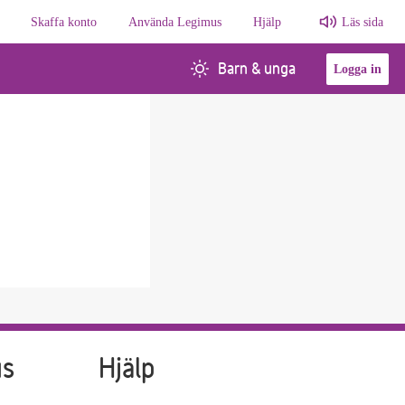
Skaffa konto
Använda Legimus
Hjälp
Läs sida
Barn & unga
Logga in
us
Hjälp