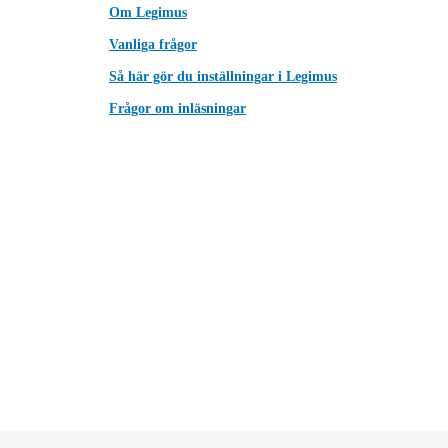
Om Legimus
Vanliga frågor
Så här gör du inställningar i Legimus
Frågor om inläsningar