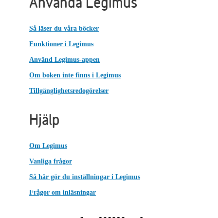
Använda Legimus
Så läser du våra böcker
Funktioner i Legimus
Använd Legimus-appen
Om boken inte finns i Legimus
Tillgänglighetsredogörelser
Hjälp
Om Legimus
Vanliga frågor
Så här gör du inställningar i Legimus
Frågor om inläsningar