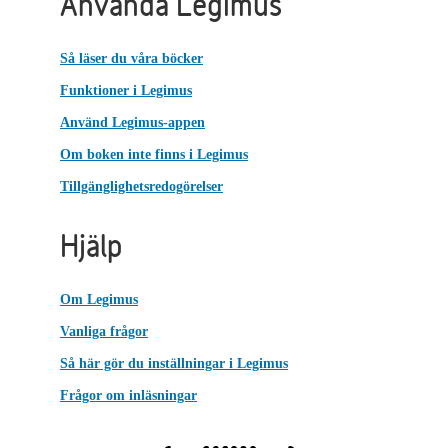
Använda Legimus
Så läser du våra böcker
Funktioner i Legimus
Använd Legimus-appen
Om boken inte finns i Legimus
Tillgänglighetsredogörelser
Hjälp
Om Legimus
Vanliga frågor
Så här gör du inställningar i Legimus
Frågor om inläsningar