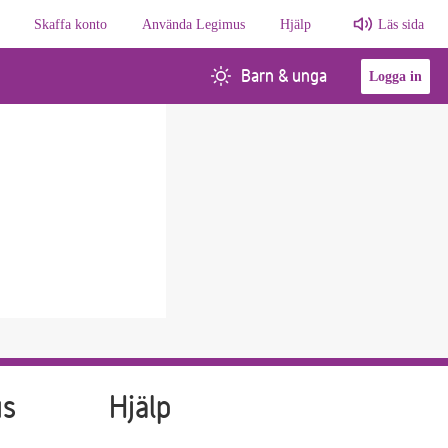
Skaffa konto
Använda Legimus
Hjälp
Läs sida
Barn & unga
Logga in
us
Hjälp