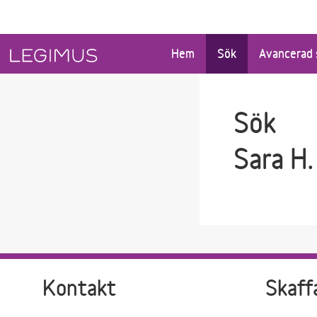
Gå till sökfältet
Gå till huvudinnehåll
Hem
Sök
Avancerad 
Sök
Sara H.
Kontakt
Skaff