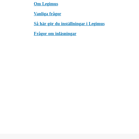
Om Legimus
Vanliga frågor
Så här gör du inställningar i Legimus
Frågor om inläsningar