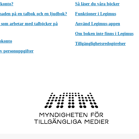
 konto?
Så läser du våra böcker
lnaden på en talbok och en ljudbok?
Funktioner i Legimus
 som arbetar med talböcker på
Använd Legimus-appen
Om boken inte finns i Legimus
okonto
Tillgänglighetsredogörelser
v personuppgifter