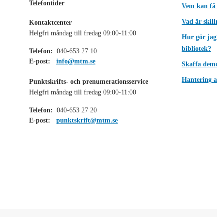
Telefontider
Vem kan få
Vad är skil
Kontaktcenter
Helgfri måndag till fredag 09:00-11:00
Hur gör jag
bibliotek?
Telefon:
040-653 27 10
E-post:
info@mtm.se
Skaffa dem
Hantering a
Punktskrifts- och prenumerationsservice
Helgfri måndag till fredag 09:00-11:00
Telefon:
040-653 27 20
E-post:
punktskrift@mtm.se