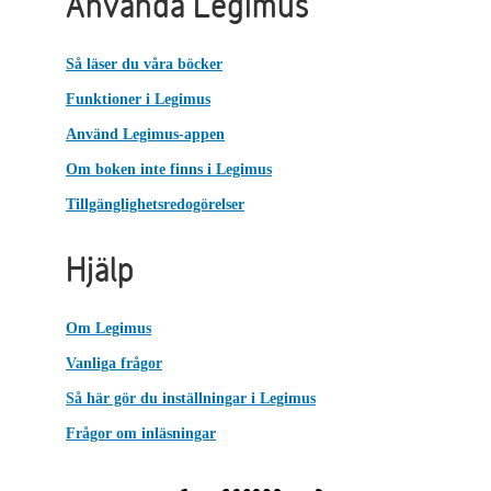
Använda Legimus
Så läser du våra böcker
Funktioner i Legimus
Använd Legimus-appen
Om boken inte finns i Legimus
Tillgänglighetsredogörelser
Hjälp
Om Legimus
Vanliga frågor
Så här gör du inställningar i Legimus
Frågor om inläsningar