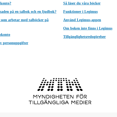
 konto?
Så läser du våra böcker
lnaden på en talbok och en ljudbok?
Funktioner i Legimus
 som arbetar med talböcker på
Använd Legimus-appen
Om boken inte finns i Legimus
okonto
Tillgänglighetsredogörelser
v personuppgifter