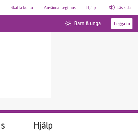
Skaffa konto
Använda Legimus
Hjälp
Läs sida
Barn & unga
Logga in
us
Hjälp