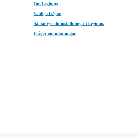
Om Legimus
Vanliga frågor
Så här gör du inställningar i Legimus
Frågor om inläsningar