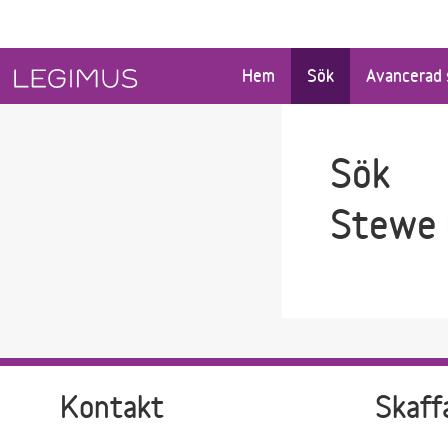
Gå till sökfältet
Gå till huvudinnehåll
Hem
Sök
Avancerad 
Sök
Stewe 
Kontakt
Skaff