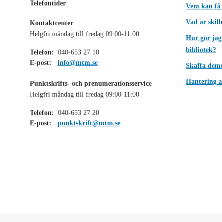
Telefontider
Vem kan få
Vad är skil
Kontaktcenter
Helgfri måndag till fredag 09:00-11:00
Hur gör jag
bibliotek?
Telefon:
040-653 27 10
E-post:
info@mtm.se
Skaffa dem
Hantering a
Punktskrifts- och prenumerationsservice
Helgfri måndag till fredag 09:00-11:00
Telefon:
040-653 27 20
E-post:
punktskrift@mtm.se